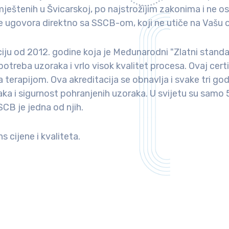
mještenih u Švicarskoj, po najstrožijim zakonima i ne os
ugovora direktno sa SSCB-om, koji ne utiče na Vašu odl
 od 2012. godine koja je Međunarodni "Zlatni standard
potreba uzoraka i vrlo visok kvalitet procesa. Ovaj cert
a terapijom. Ova akreditacija se obnavlja i svake tri go
aka i sigurnost pohranjenih uzoraka. U svijetu su sam
SCB je jedna od njih.
s cijene i kvaliteta.