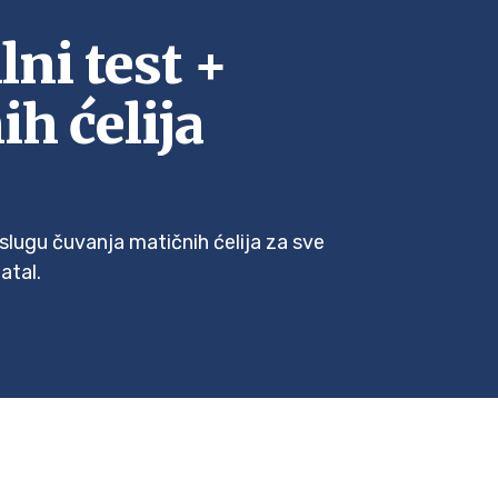
lni test +
h ćelija
slugu čuvanja matičnih ćelija za sve
atal.