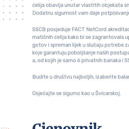
ćelija obavlja unutar vlastitih objekata s
Dodatnu sigurnost vam daje potpisivanje 
SSCB posjeduje FACT NetCord akreditaciju
matičnih ćelija kako bi se zagrantovala u
gotov i spreman lijek u slučaju potrebe z
koje garantuju poboljšanje naših postup
a, od kojih je samo 6 privatnih banaka i S
Budite u društvu najboljih, izaberite balan
Osjećajte se sigurno kao u Švicarskoj.
Cjenovnik