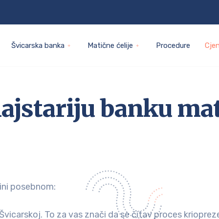
Švicarska banka
Matične ćelije
Procedure
Cje
ajstariju banku mati
čini posebnom:
vicarskoj. To za vas znači da se čitav proces kriopreze