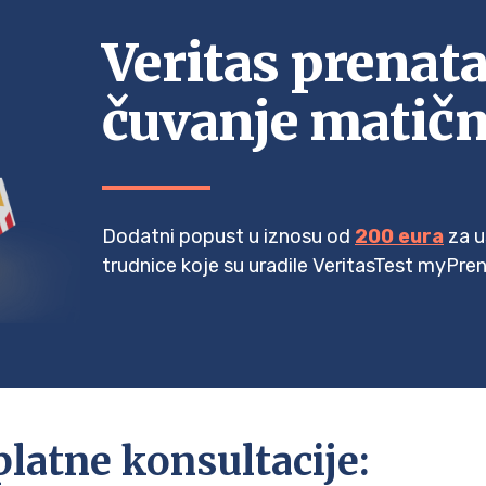
Veritas prenata
čuvanje matični
Dodatni popust u iznosu od
200 eura
za u
trudnice koje su uradile VeritasTest myPren
platne konsultacije: